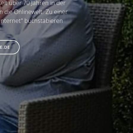
eit über 70 Jahren in der
in die Onlinewelt. Zu einer
"Internet" buchstabieren
E.DE