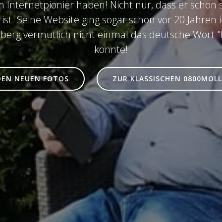
 Internetpionier haben! Nicht nur, dass er schon s
 ist. Seine Website ging sogar schon vor 20 Jahren 
rberg vermutlich nicht einmal das deutsche Wort 
konnte!
DEN NEUEN FOTOS
ZUR KLASSISCHEN 0800MOLL